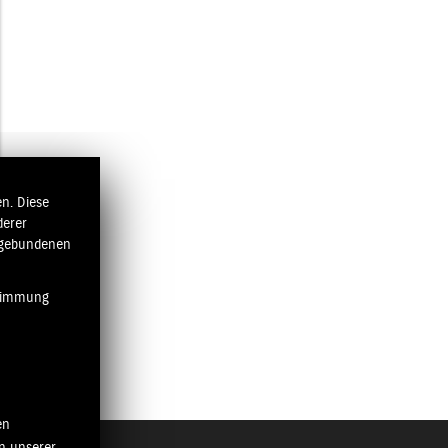
n. Diese
derer
ngebundenen
stimmung
en
n unserer