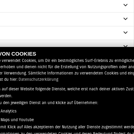
 VON COOKIES
e verwendet Cookies, um Dir ein bestmögliches Surf-Erlebnis zu ermögliche
erhoben und dienen nicht für die Erstellung von Nutzungsprofilen oder an
er Verwendung. Sämtliche Informationen zu verwendeten Cookies und ei
r vorbehalten.
st du hier:
Datenschutzerklärung
 auf dieser Website folgende Dienste, welche erst nach deiner aktiven Zu
werden.
zu den jeweiligen Dienst an und klicke auf Übernehmen:
Analytics
 Maps und Youtube
mit Klick auf Alles akzeptieren der Nutzung aller Dienste zugestimmt werd
nformationen zu den verwendeten Cookies und deren Bedeutung findest du i