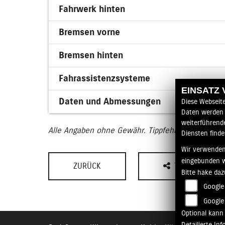
Fahrwerk hinten
Bremsen vorne
Bremsen hinten
Fahrassistenzsysteme
EINSATZ
Daten und Abmessungen
Diese Webseit
Daten werden 
weiterführend
Alle Angaben ohne Gewähr. Tippfehler und Irrtüme
Diensten finde
Wir verwenden
eingebunden 
ZURÜCK
TEILEN
Bitte hake da
Google 
Google
Optional kann 
Detailierte I